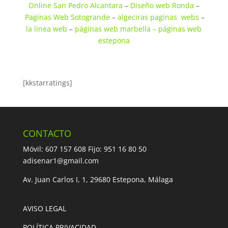
Online San Pedro Alcantara
–
Diseño web Ronda
–
Paginas Web Sotogrande
–
algeciras paginas webs
–
la linea web
–
páginas web marbella
– páginas web
estepona
[kkstarratings]
CONTACTO
Móvil: 607 157 608 Fijo: 951 16 80 50
adisenar1@gmail.com
Av. Juan Carlos I, 1, 29680 Estepona, Málaga
AVISO LEGAL
POLÍTICA PRIVACIDAD