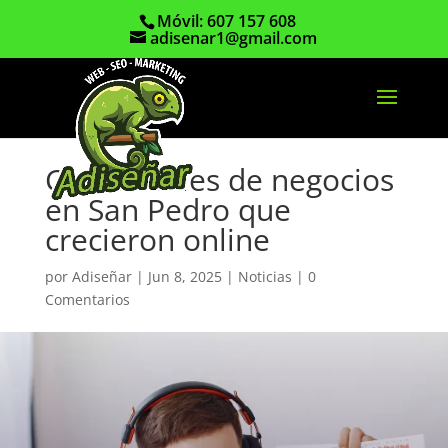
Móvil: 607 157 608
adisenar1@gmail.com
Casos reales de negocios
en San Pedro que
crecieron online
por
Adiseñar
|
Jun 8, 2025
|
Noticias
|
0
Comentarios