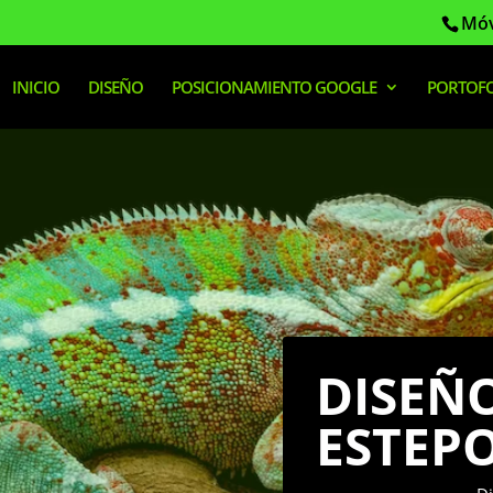
Móv
INICIO
DISEÑO
POSICIONAMIENTO GOOGLE
PORTOFO
DISEÑ
ESTEP