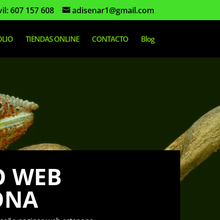
il: 607 157 608
adisenar1@gmail.com
LIO
TIENDAS ONLINE
CONTACTO
Blog
O WEB
ONA