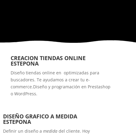
CREACION TIENDAS ONLINE
ESTEPONA
Diseño tiendas online en optimizadas para
buscadores. Te ayudamos a crear tu e-
commerce.Diseño y programación en Prestashop
o WordPress.
DISEÑO GRAFICO A MEDIDA
ESTEPONA
Definir un diseño a
medida
del cliente. Hoy