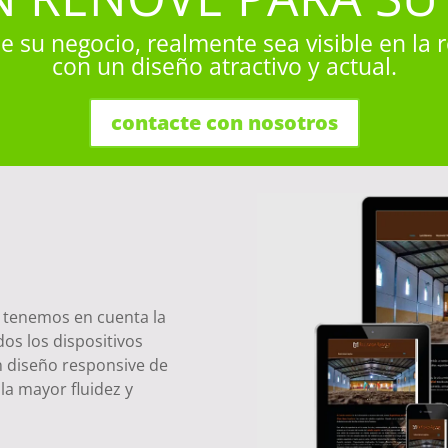
e su negocio, realmente sea visible en la r
con un diseño atractivo y actual.
contacte con nosotros
s los
, tenemos en cuenta la
os los dispositivos
n diseño responsive de
a mayor fluidez y