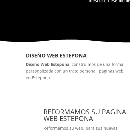
nuestra en ese mome
DISEÑO WEB ESTEPONA
Diseño Web Estepona,
construimos de una forma
personalizada con un trato personal, páginas web
en Estepona
REFORMAMOS SU PAGINA
WEB ESTEPONA
Reformamos su web, para sus nuevas