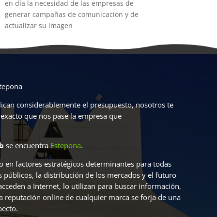
en día la necesidad de las empresas de
generar campañas de comunicación y de
actualizar su imagen
stepona
lican considerablemente el presupuesto, nosotros te
o exacto que nos pase la empresa que
b
se encuentra
Estepona
.
o en factores estratégicos determinantes para todas
s públicos, la distribución de los mercados y el futuro
ceden a Internet, lo utilizan para buscar información,
a reputación online de cualquier marca se forja de una
pecto.