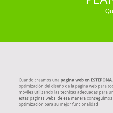
Qu
Diseño Web para todo
dispositivos Moviles
Cuando creamos una
pagina web en ESTEPONA
optimización del diseño de la página web para tod
móviles utilizando las tecnicas adecuadas para u
estas paginas webs, de esa manera conseguimos l
optimización para su mejor funcionalidad