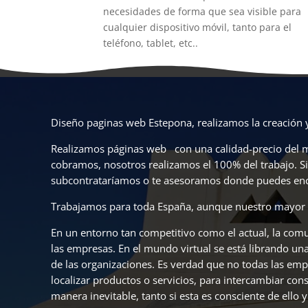
necesidades de forma que sea visible para
cualquier dispositivo móvil, tanto para el
teléfono, tablet, etc..
Diseño paginas web Estepona, realizamos la creación 
Realizamos páginas web con una calidad-precio del me
cobramos, nosotros realizamos el 100% del trabajo. S
subcontrataríamos o te asesoramos donde puedes enco
Trabajamos para toda España, aunque nuestro mayor 
En un entorno tan competitivo como el actual, la comu
las empresas. En el mundo virtual se está librando una 
de las organizaciones. Es verdad que no todas las emp
localizar productos o servicios, para intercambiar con
manera inevitable, tanto si esta es consciente de ello 