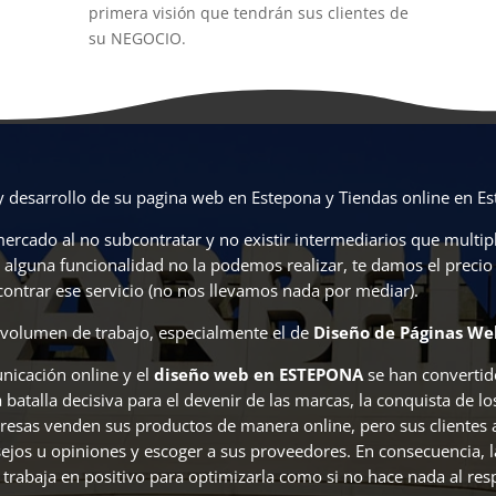
primera visión que tendrán sus clientes de
su NEGOCIO.
y desarrollo de su pagina web en Estepona y Tiendas online en E
rcado al no subcontratar y no existir intermediarios que multip
i alguna funcionalidad no la podemos realizar, te damos el preci
ntrar ese servicio (no nos llevamos nada por mediar).
volumen de trabajo, especialmente el de
Diseño de Páginas We
nicación online y el
diseño web en ESTEPONA
se han convertid
batalla decisiva para el devenir de las marcas, la conquista de lo
resas venden sus productos de manera online, pero sus clientes ac
sejos u opiniones y escoger a sus proveedores. En consecuencia, l
y trabaja en positivo para optimizarla como si no hace nada al res